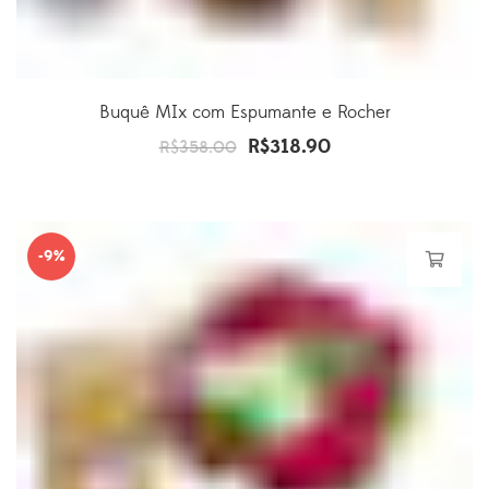
Buquê MIx com Espumante e Rocher
R$
318.90
O
O
R$
358.00
preço
preço
original
atual
era:
é:
-9%
R$358.00.
R$318.90.