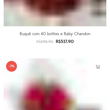
Buquê com 40 botões e Baby Chandon
R$
517.90
O
O
R$
595.90
preço
preço
original
atual
era:
é:
-7%
R$595.90.
R$517.90.