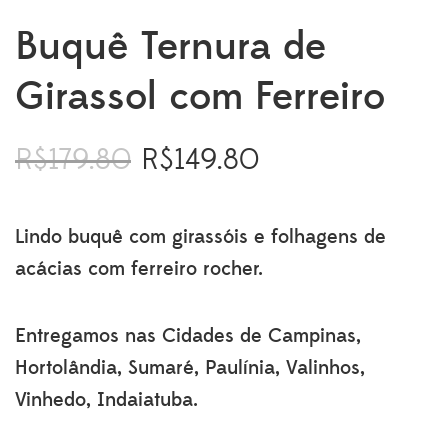
Buquê Ternura de
Girassol com Ferreiro
R$
179.80
R$
149.80
O
O
preço
preço
original
atual
era:
é:
Lindo buquê com girassóis e folhagens de
R$179.80.
R$149.80.
acácias com ferreiro rocher.
Entregamos nas Cidades de Campinas,
Hortolândia, Sumaré, Paulínia, Valinhos,
Vinhedo, Indaiatuba.