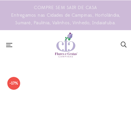
COMPRE SEM SAIR DE CASA
Entregamos nas Cidades de Campinas, Hortolândia,
Sumaré, Paulínia, Valinhos, Vinhedo, Indaiatuba.
-17%