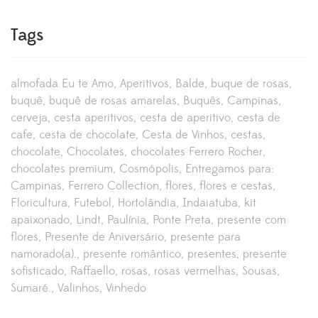
Tags
almofada Eu te Amo
Aperitivos
Balde
buque de rosas
buquê
buquê de rosas amarelas
Buquês
Campinas
cerveja
cesta aperitivos
cesta de aperitivo
cesta de
cafe
cesta de chocolate
Cesta de Vinhos
cestas
chocolate
Chocolates
chocolates Ferrero Rocher
chocolates premium
Cosmópolis
Entregamos para:
Campinas
Ferrero Collection
flores
flores e cestas
Floricultura
Futebol
Hortolândia
Indaiatuba
kit
apaixonado
Lindt
Paulínia
Ponte Preta
presente com
flores
Presente de Aniversário
presente para
namorado(a).
presente romântico
presentes
presente
sofisticado
Raffaello
rosas
rosas vermelhas
Sousas
Sumaré.
Valinhos
Vinhedo