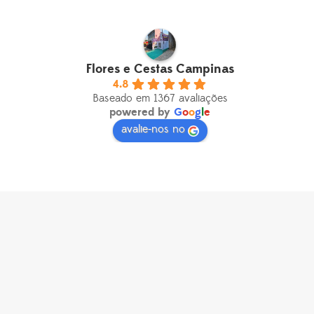
Flores e Cestas Campinas
4.8
Baseado em 1367 avaliações
powered by
G
o
o
g
l
e
avalie-nos no