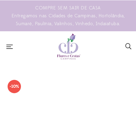
COMPRE SEM SAIR DE CASA
Entregamos nas Cidades de Campinas, Hortolândia,
Sumaré, Paulínia, Valinhos, Vinhedo, Indaiatuba.
-10%