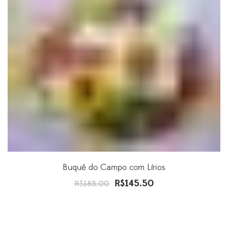
Buquê do Campo com Lírios
R$
145.50
O
O
R$
185.00
preço
preço
original
atual
era:
é: