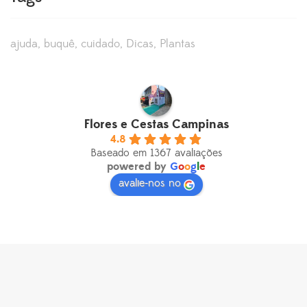
ajuda
buquê
cuidado
Dicas
Plantas
Flores e Cestas Campinas
4.8
Baseado em 1367 avaliações
powered by
G
o
o
g
l
e
avalie-nos no