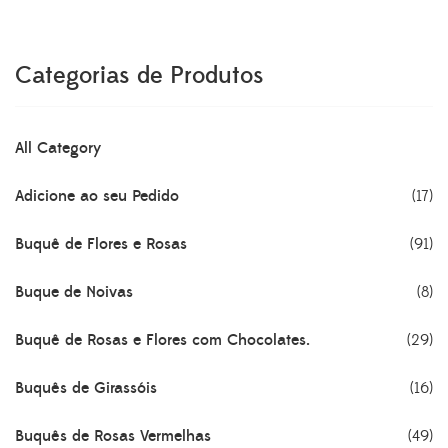
R$185.00.
R$145.50.
Categorias de Produtos
All Category
Adicione ao seu Pedido
(17)
Buquê de Flores e Rosas
(91)
Buque de Noivas
(8)
Buquê de Rosas e Flores com Chocolates.
(29)
Buquês de Girassóis
(16)
Buquês de Rosas Vermelhas
(49)