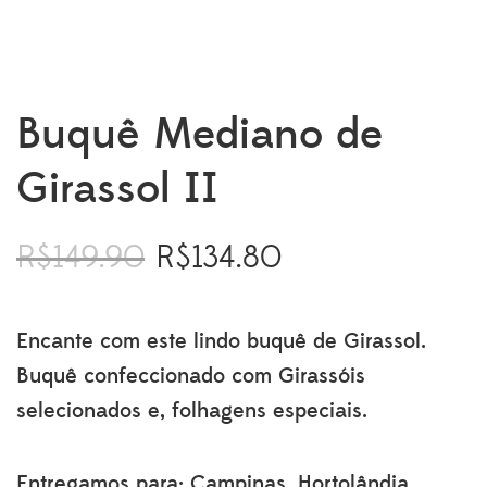
Buquê Mediano de
Girassol II
R$
149.90
R$
134.80
O
O
preço
preço
original
atual
era:
é:
Encante com este lindo buquê de Girassol.
R$149.90.
R$134.80.
Buquê confeccionado com Girassóis
selecionados e, folhagens especiais.
Entregamos para: Campinas, Hortolândia,