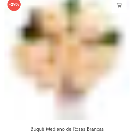
-29%
R$189.90.
R$145.90.
Buquê Mediano de Rosas Brancas