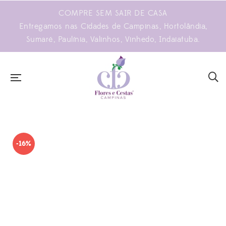
COMPRE SEM SAIR DE CASA
Entregamos nas Cidades de Campinas, Hortolândia,
Sumaré, Paulínia, Valinhos, Vinhedo, Indaiatuba.
-16%