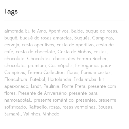
Tags
almofada Eu te Amo
Aperitivos
Balde
buque de rosas
buquê
buquê de rosas amarelas
Buquês
Campinas
cerveja
cesta aperitivos
cesta de aperitivo
cesta de
cafe
cesta de chocolate
Cesta de Vinhos
cestas
chocolate
Chocolates
chocolates Ferrero Rocher
chocolates premium
Cosmópolis
Entregamos para:
Campinas
Ferrero Collection
flores
flores e cestas
Floricultura
Futebol
Hortolândia
Indaiatuba
kit
apaixonado
Lindt
Paulínia
Ponte Preta
presente com
flores
Presente de Aniversário
presente para
namorado(a).
presente romântico
presentes
presente
sofisticado
Raffaello
rosas
rosas vermelhas
Sousas
Sumaré.
Valinhos
Vinhedo