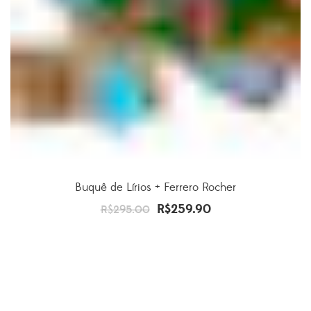
Buquê de Lírios + Ferrero Rocher
R$
259.90
O
O
R$
295.00
preço
preço
original
atual
era:
é:
R$295.00.
R$259.90.