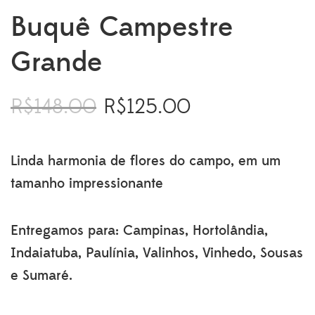
Buquê Campestre
Grande
R$
148.00
R$
125.00
O
O
preço
preço
original
atual
era:
é:
Linda harmonia de flores do campo, em um
R$148.00.
R$125.00.
tamanho impressionante
Entregamos para: Campinas, Hortolândia,
Indaiatuba, Paulínia, Valinhos, Vinhedo, Sousas
e Sumaré.