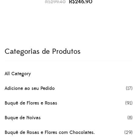
R$
246.90
O
O
R$
299.40
preço
preço
original
atual
era:
é:
R$299.40.
R$246.90.
Categorias de Produtos
All Category
Adicione ao seu Pedido
(17)
Buquê de Flores e Rosas
(91)
Buque de Noivas
(8)
Buquê de Rosas e Flores com Chocolates.
(29)