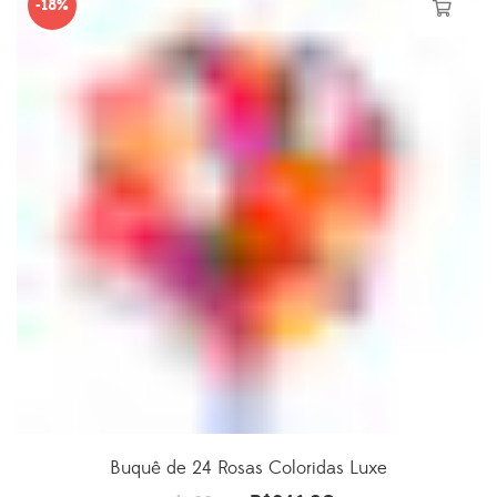
-18%
R$499.00.
R$401.80.
Buquê de 24 Rosas Coloridas Luxe