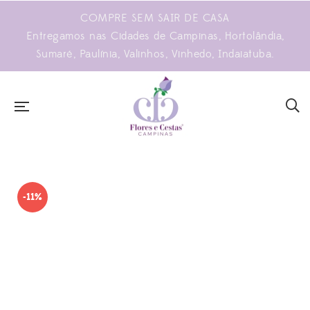
COMPRE SEM SAIR DE CASA
Entregamos nas Cidades de Campinas, Hortolândia,
Sumaré, Paulínia, Valinhos, Vinhedo, Indaiatuba.
-11%