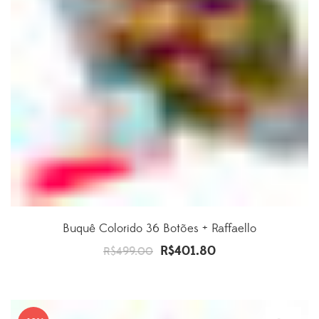
Buquê Colorido 36 Botões + Raffaello
R$
401.80
O
O
R$
499.00
preço
preço
original
atual
era:
é: