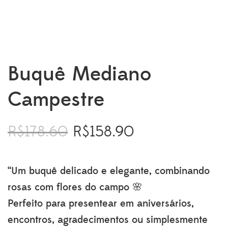
Buquê Mediano
Campestre
R$
178.60
R$
158.90
O
O
preço
preço
original
atual
era:
é:
“Um buquê delicado e elegante, combinando
R$178.60.
R$158.90.
rosas com flores do campo 🌸
Perfeito para presentear em aniversários,
encontros, agradecimentos ou simplesmente