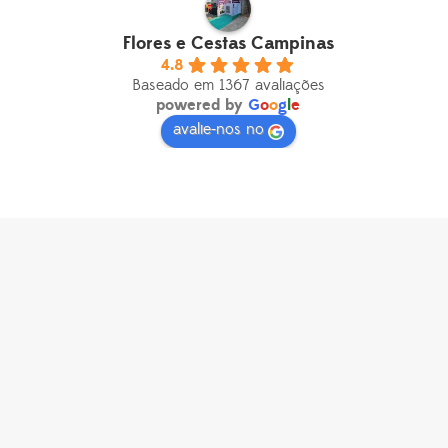
Flores e Cestas Campinas
4.8
Baseado em 1367 avaliações
powered by
G
o
o
g
l
e
avalie-nos no