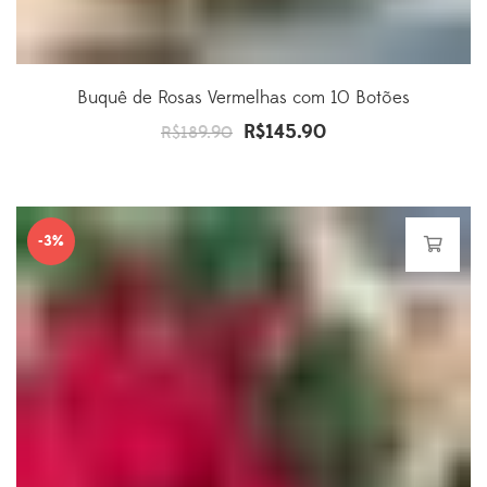
Buquê de Rosas Vermelhas com 10 Botões
R$
145.90
O
O
R$
189.90
preço
preço
original
atual
era:
é:
-3%
R$189.90.
R$145.90.