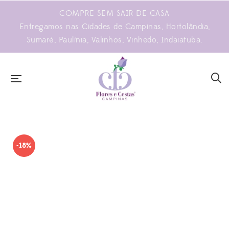
COMPRE SEM SAIR DE CASA
Entregamos nas Cidades de Campinas, Hortolândia,
Sumaré, Paulínia, Valinhos, Vinhedo, Indaiatuba.
-18%