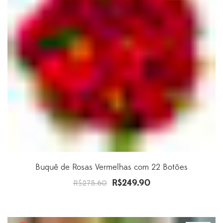
Buquê de Rosas Vermelhas com 22 Botões
R$
249.90
O
O
R$
275.60
preço
preço
original
atual
era:
é: