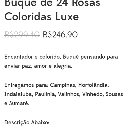
Buquê de 24 Rosas
Coloridas Luxe
R$
299.40
R$
246.90
O
O
preço
preço
original
atual
era:
é:
Encantador e colorido, Buquê pensando para
R$299.40.
R$246.90.
enviar paz, amor e alegria.
Entregamos para: Campinas, Hortolândia,
Indaiatuba, Paulínia, Valinhos, Vinhedo, Sousas
e Sumaré.
Descrição Abaixo: