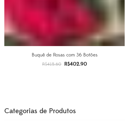
Buquê de Rosas com 36 Botões
R$
402.90
O
O
R$
415.60
preço
preço
original
atual
era:
é:
R$415.60.
R$402.90.
Categorias de Produtos