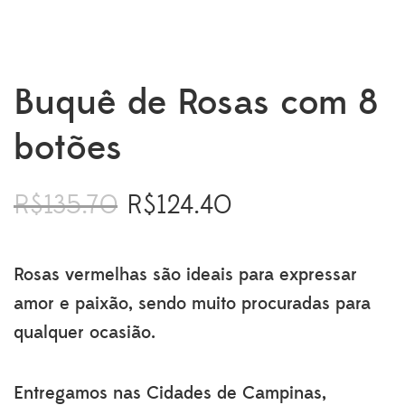
Buquê de Rosas com 8
botões
R$
135.70
R$
124.40
O
O
preço
preço
original
atual
era:
é:
Rosas vermelhas são ideais para expressar
R$135.70.
R$124.40.
amor e paixão, sendo muito procuradas para
qualquer ocasião.
Entregamos nas Cidades de Campinas,