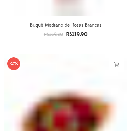
Buquê Mediano de Rosas Brancas
R$
119.90
O
O
R$
169.80
preço
preço
original
atual
era:
é:
-17%
R$169.80.
R$119.90.