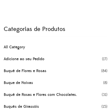
original
atual
era:
é:
R$262.70.
R$236.80.
Categorias de Produtos
All Category
Adicione ao seu Pedido
(17)
Buquê de Flores e Rosas
(84)
Buque de Noivas
(8)
Buquê de Rosas e Flores com Chocolates.
(31)
Buquês de Girassóis
(15)