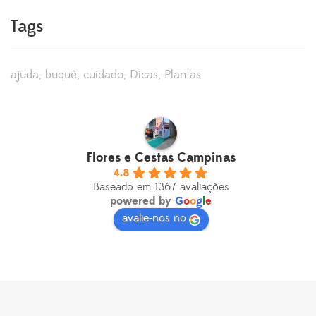
Tags
ajuda
buquê
cuidado
Dicas
Plantas
Flores e Cestas Campinas
4.8
Baseado em 1367 avaliações
powered by
G
o
o
g
l
e
avalie-nos no