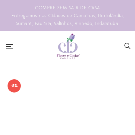
COMPRE SEM SAIR DE CASA
Entregamos nas Cidades de Campinas, Hortolândia,
Sumaré, Paulínia, Valinhos, Vinhedo, Indaiatuba.
-8%