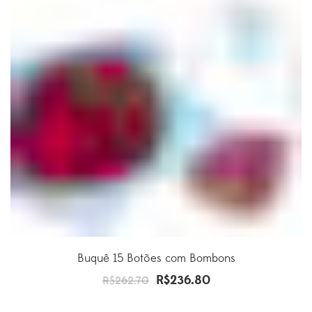
Buquê 15 Botões com Bombons
R$
236.80
O
O
R$
262.70
preço
preço