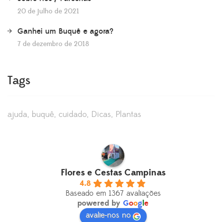
20 de julho de 2021
Ganhei um Buquê e agora?
7 de dezembro de 2018
Tags
ajuda
buquê
cuidado
Dicas
Plantas
Flores e Cestas Campinas
4.8
Baseado em 1367 avaliações
powered by
G
o
o
g
l
e
avalie-nos no