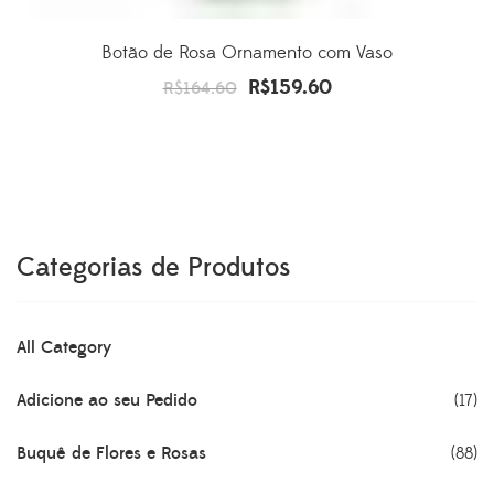
Botão de Rosa Ornamento com Vaso
R$
159.60
O
O
R$
164.60
preço
preço
original
atual
era:
é:
R$164.60.
R$159.60.
Categorias de Produtos
All Category
Adicione ao seu Pedido
(17)
Buquê de Flores e Rosas
(88)