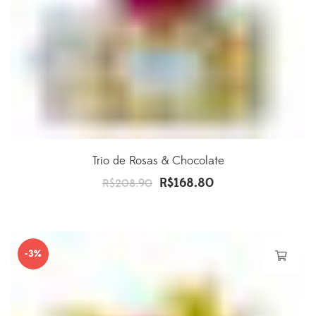
Trio de Rosas & Chocolate
R$
168.80
O
O
R$
208.90
preço
preço
original
atual
era:
é:
-3%
R$208.90.
R$168.80.