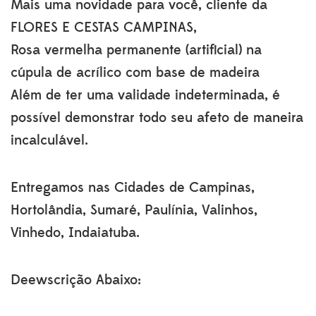
era:
é:
Mais uma novidade para você, cliente da
R$181.60.
R$151.70.
FLORES E CESTAS CAMPINAS,
Rosa vermelha permanente (artificial) na
cúpula de acrílico com base de madeira
Além de ter uma validade indeterminada, é
possível demonstrar todo seu afeto de maneira
incalculável.
Entregamos nas Cidades de Campinas,
Hortolândia, Sumaré, Paulínia, Valinhos,
Vinhedo, Indaiatuba.
Deewscrição Abaixo: