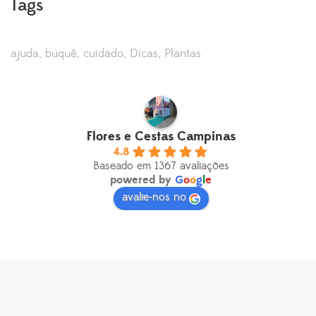
Tags
ajuda
buquê
cuidado
Dicas
Plantas
Flores e Cestas Campinas
4.8
Baseado em 1367 avaliações
powered by
G
o
o
g
l
e
avalie-nos no