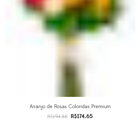
Arranjo de Rosas Coloridas Premium
R$
174.65
O
O
R$
194.65
preço
preço
original
atual