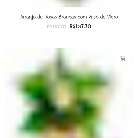
Arranjo de Rosas Brancas com Vaso de Vidro
R$
137.70
O
O
R$
167.70
preço
preço
original
atual
era:
é:
R$167.70.
R$137.70.