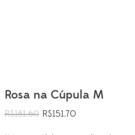
Rosa na Cúpula M
R$
181.60
R$
151.70
O
O
preço
preço
original
atual