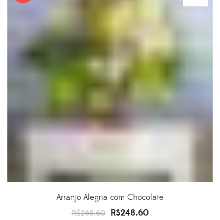
Arranjo Alegria com Chocolate
R$
248.60
O
O
R$
268.60