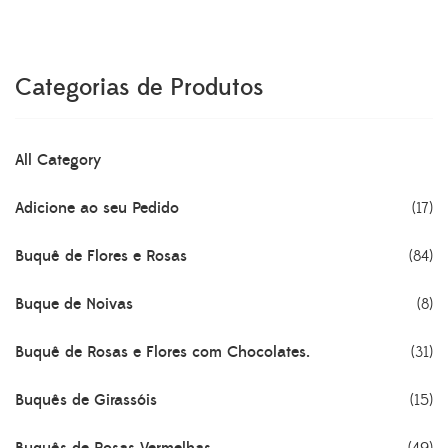
era:
é:
R$194.65.
R$174.65.
Categorias de Produtos
All Category
Adicione ao seu Pedido
(17)
Buquê de Flores e Rosas
(84)
Buque de Noivas
(8)
Buquê de Rosas e Flores com Chocolates.
(31)
Buquês de Girassóis
(15)
Buquês de Rosas Vermelhas
(49)