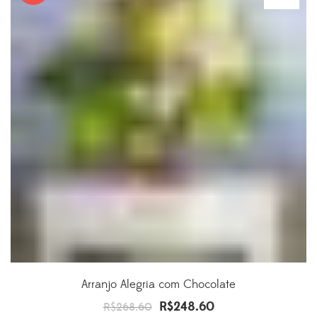
Arranjo Alegria com Chocolate
R$
248.60
O
O
R$
268.60