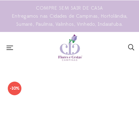
COMPRE SEM SAIR DE CASA
Entregamos nas Cidades de Campinas, Hortolândia,
Sumaré, Paulínia, Valinhos, Vinhedo, Indaiatuba.
-10%