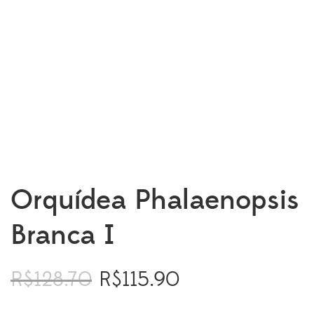
Orquídea Phalaenopsis
Branca I
R$
128.70
R$
115.90
O
O
preço
preço
original
atual