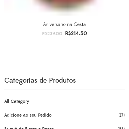
Aniversário na Cesta
R$
214.50
O
O
R$
239.00
preço
preço
original
atual
era:
é:
R$239.00.
R$214.50.
Categorias de Produtos
All Category
Adicione ao seu Pedido
(17)
Buquê de Flores e Rosas
(88)