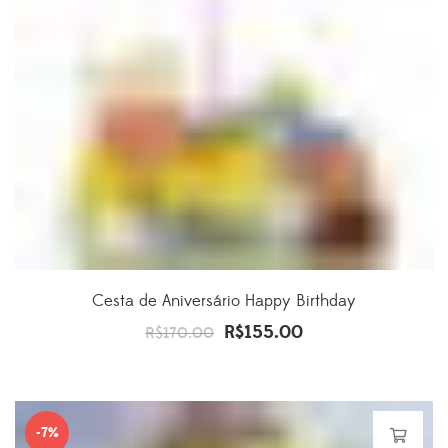
Cesta de Aniversário Happy Birthday
R$
155.00
O
O
R$
170.00
preço
preço
original
atual
era:
é:
-7%
R$170.00.
R$155.00.