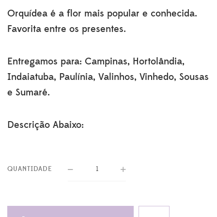
era:
é:
Orquídea é a flor mais popular e conhecida.
R$128.70.
R$115.90.
Favorita entre os presentes.
Entregamos para: Campinas, Hortolândia,
Indaiatuba, Paulínia, Valinhos, Vinhedo, Sousas
e Sumaré.
Descrição Abaixo:
QUANTIDADE