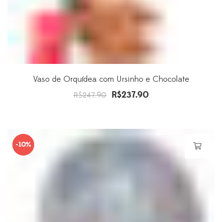
Vaso de Orquídea com Ursinho e Chocolate
R$
237.90
O
O
R$
247.90
preço
preço
original
atual
era:
é:
-10%
R$247.90.
R$237.90.