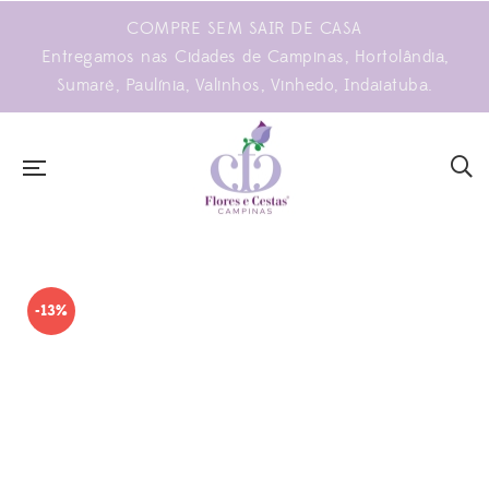
COMPRE SEM SAIR DE CASA
Entregamos nas Cidades de Campinas, Hortolândia,
Sumaré, Paulínia, Valinhos, Vinhedo, Indaiatuba.
-13%