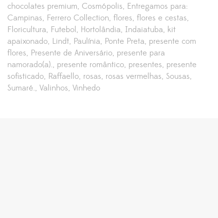
chocolates premium
Cosmópolis
Entregamos para:
Campinas
Ferrero Collection
flores
flores e cestas
Floricultura
Futebol
Hortolândia
Indaiatuba
kit
apaixonado
Lindt
Paulínia
Ponte Preta
presente com
flores
Presente de Aniversário
presente para
namorado(a).
presente romântico
presentes
presente
sofisticado
Raffaello
rosas
rosas vermelhas
Sousas
Sumaré.
Valinhos
Vinhedo