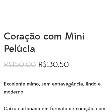
Coração com Mini
Pelúcia
R$
150.00
R$
130.50
O
O
preço
preço
original
atual
era:
é:
Excelente mimo, sem extravagância, lindo e
R$150.00.
R$130.50.
moderno.
Caixa cartonada em formato de coração, com