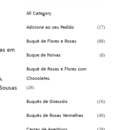
All Category
Adicione ao seu Pedido
(17)
Buquê de Flores e Rosas
(88)
has em
Buque de Noivas
(8)
Buquê de Rosas e Flores com
a,
Chocolates.
 Sousas
(28)
Buquês de Girassóis
(16)
Buquês de Rosas Vermelhas
(49)
Cestas de Aperitivos
(29)