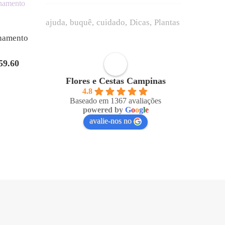
ajuda
buquê
cuidado
Dicas
Plantas
namento
59.60
O
preço
Flores e Cestas Campinas
nal
atual
4.8
Baseado em 1367 avaliações
é:
powered by
G
o
o
g
l
e
4.60.
R$159.60.
avalie-nos no