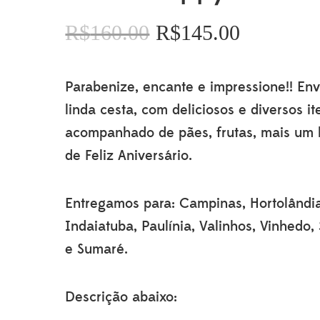
R$
160.00
R$
145.00
O
O
preço
preço
original
atual
Parabenize, encante e impressione!! Env
era:
é:
R$160.00.
R$145.00.
linda cesta, com deliciosos e diversos it
acompanhado de pães, frutas, mais um 
de Feliz Aniversário.
Entregamos para: Campinas, Hortolândi
Indaiatuba, Paulínia, Valinhos, Vinhedo,
e Sumaré.
Descrição abaixo: