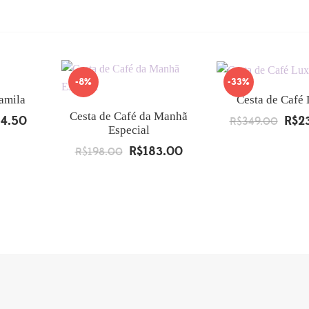
-8%
-33%
amila
Cesta de Café
Cesta de Café da Manhã
54.50
R$
2
O
R$
349.00
O
Especial
preço
preço
R$
183.00
R$
198.00
O
O
al
atual
origin
preço
preço
é:
era:
original
atual
.00.
R$154.50.
R$349
era:
é:
R$198.00.
R$183.00.