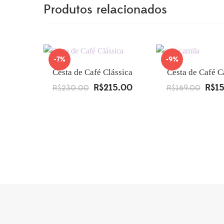
Produtos relacionados
-7%
-9%
Cesta de Café Clássica
Cesta de Café C
R$
215.00
R$
1
R$
230.00
O
O
R$
169.00
O
preço
preço
preço
original
atual
origin
era:
é:
era:
R$230.00.
R$215.00.
R$169