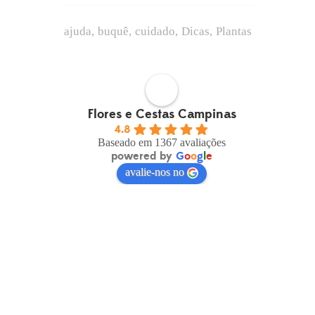
ajuda
buquê
cuidado
Dicas
Plantas
Flores e Cestas Campinas
4.8
Baseado em 1367 avaliações
powered by
G
o
o
g
l
e
avalie-nos no