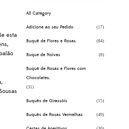
All Category
Adicione ao seu Pedido
(17)
ie esta
Buquê de Flores e Rosas
(84)
ens,
balão
Buque de Noivas
(8)
Buquê de Rosas e Flores com
Chocolates.
a,
(31)
 Sousas
Buquês de Girassóis
(15)
Buquês de Rosas Vermelhas
(49)
Cestas de Aperitivos
(30)