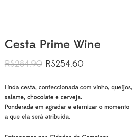
Cesta Prime Wine
R$
284.90
R$
254.60
O
O
preço
preço
original
atual
era:
é:
Linda cesta, confeccionada com vinho, queijos,
R$284.90.
R$254.60.
salame, chocolate e cerveja.
Ponderada em agradar e eternizar o momento
a que ela será atribuída.