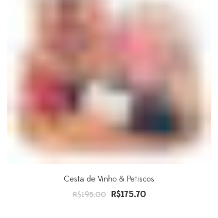
Cesta de Vinho & Petiscos
R$
175.70
O
O
R$
195.00
preço
preço