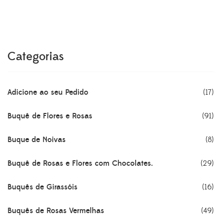
original
atual
era:
é:
R$195.00.
R$175.70.
Categorias
Adicione ao seu Pedido
(17)
Buquê de Flores e Rosas
(91)
Buque de Noivas
(8)
Buquê de Rosas e Flores com Chocolates.
(29)
Buquês de Girassóis
(16)
Buquês de Rosas Vermelhas
(49)