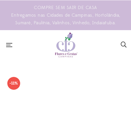
COMPRE SEM SAIR DE CASA
Entregamos nas Cidades de Campinas, Hortolândia,
Sumaré, Paulínia, Valinhos, Vinhedo, Indaiatuba.
-11%