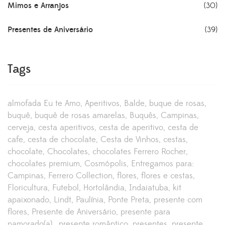
Mimos e Arranjos
(30)
Presentes de Aniversário
(39)
Tags
almofada Eu te Amo
Aperitivos
Balde
buque de rosas
buquê
buquê de rosas amarelas
Buquês
Campinas
cerveja
cesta aperitivos
cesta de aperitivo
cesta de
cafe
cesta de chocolate
Cesta de Vinhos
cestas
chocolate
Chocolates
chocolates Ferrero Rocher
chocolates premium
Cosmópolis
Entregamos para:
Campinas
Ferrero Collection
flores
flores e cestas
Floricultura
Futebol
Hortolândia
Indaiatuba
kit
apaixonado
Lindt
Paulínia
Ponte Preta
presente com
flores
Presente de Aniversário
presente para
namorado(a).
presente romântico
presentes
presente