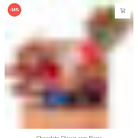
era:
é:
-14%
R$211.30.
R$191.30.