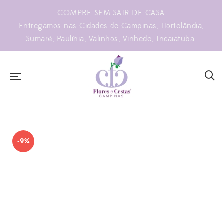
COMPRE SEM SAIR DE CASA
Entregamos nas Cidades de Campinas, Hortolândia,
Sumaré, Paulínia, Valinhos, Vinhedo, Indaiatuba.
-9%