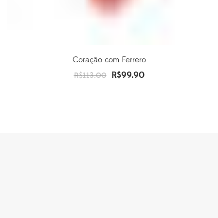
Coração com Ferrero
R$
99.90
O
O
R$
113.00
preço
preço
original
atual
era:
é:
R$113.00.
R$99.90.