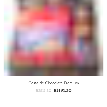
Cesta de Chocolate Premium
R$
191.30
O
O
R$
211.30
preço
preço
original
atual