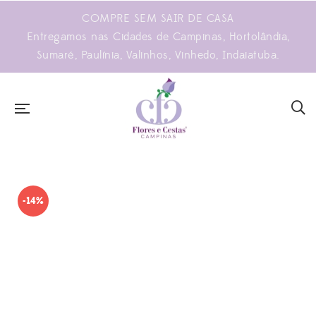
COMPRE SEM SAIR DE CASA
Entregamos nas Cidades de Campinas, Hortolândia,
Sumaré, Paulínia, Valinhos, Vinhedo, Indaiatuba.
-14%