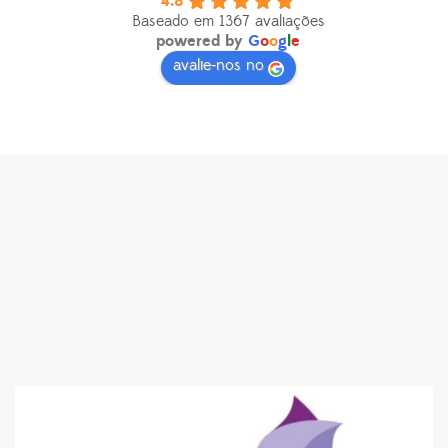
4.8
Baseado em 1367 avaliações
powered by
G
o
o
g
l
e
avalie-nos no