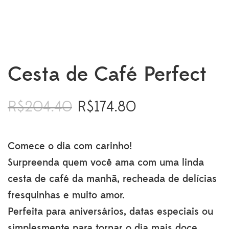
Cesta de Café Perfect
R$
204.40
R$
174.80
O
O
preço
preço
original
atual
era:
é:
Comece o dia com carinho!
R$204.40.
R$174.80.
Surpreenda quem você ama com uma linda
cesta de café da manhã, recheada de delícias
fresquinhas e muito amor.
Perfeita para aniversários, datas especiais ou
simplesmente para tornar o dia mais doce.