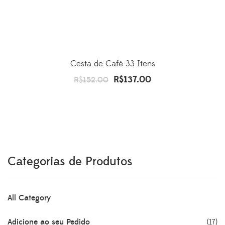
Cesta de Café 33 Itens
R$
137.00
O
O
R$
152.00
preço
preço
original
atual
era:
é:
R$152.00.
R$137.00.
Categorias de Produtos
All Category
Adicione ao seu Pedido
(17)