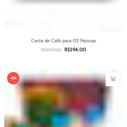
Cesta de Café para 02 Pessoas
R$
194.00
O
O
R$
209.00
preço
preço
original
atual
era:
é:
-8%
R$209.00.
R$194.00.