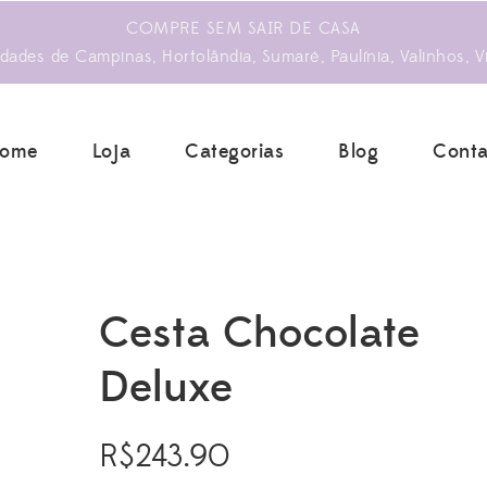
COMPRE SEM SAIR DE CASA
ades de Campinas, Hortolândia, Sumaré, Paulínia, Valinhos, V
ome
Loja
Categorias
Blog
Conta
Cesta Chocolate
Deluxe
R$
243.90