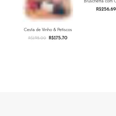
Bruschetta com 
R$
256.69
Cesta de Vinho & Petiscos
R$
175.70
O
O
R$
195.00
preço
preço
original
atual
era:
é:
R$195.00.
R$175.70.