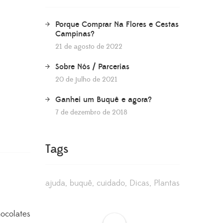
Porque Comprar Na Flores e Cestas
Campinas?
21 de agosto de 2022
Sobre Nós / Parcerias
20 de julho de 2021
Ganhei um Buquê e agora?
7 de dezembro de 2018
Tags
ajuda
buquê
cuidado
Dicas
Plantas
ocolates