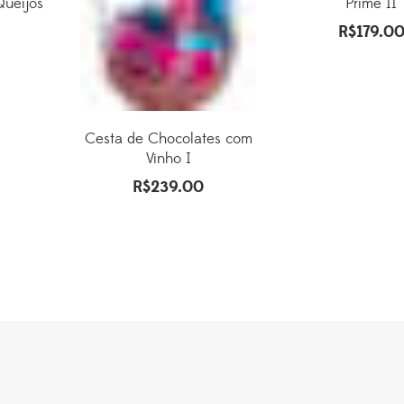
Queijos
Prime II
R$
179.0
Cesta de Chocolates com
Vinho I
R$
239.00