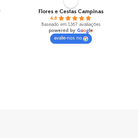
0
Flores e Cestas Campinas
4.8
Baseado em 1367 avaliações
powered by
G
o
o
g
l
e
avalie-nos no