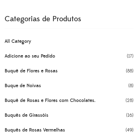
R$195.00.
R$175.70.
Categorias de Produtos
All Category
Adicione ao seu Pedido
(17)
Buquê de Flores e Rosas
(88)
Buque de Noivas
(8)
Buquê de Rosas e Flores com Chocolates.
(28)
Buquês de Girassóis
(16)
Buquês de Rosas Vermelhas
(49)