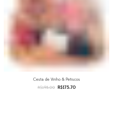
Cesta de Vinho & Petiscos
R$
175.70
O
O
R$
195.00
preço
preço
original
atual
era:
é: