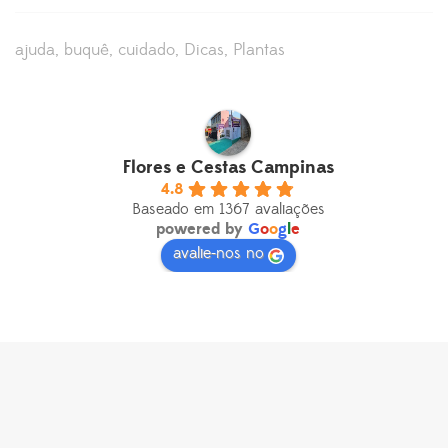
ajuda
buquê
cuidado
Dicas
Plantas
Flores e Cestas Campinas
4.8
Baseado em 1367 avaliações
powered by
G
o
o
g
l
e
avalie-nos no