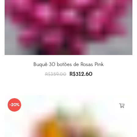
Buquê 30 botões de Rosas Pink
R$
312.60
O
O
R$
359.00
preço
preço
original
atual
era:
é:
-20%
R$359.00.
R$312.60.