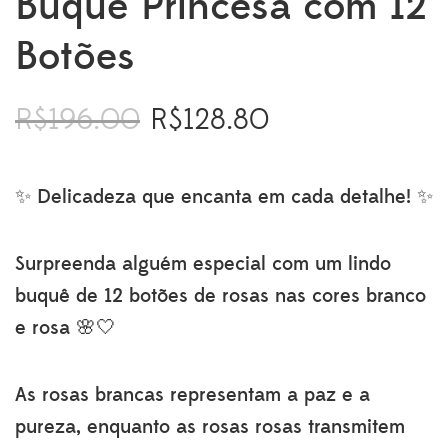
Buquê Princesa com 12
Botões
R$
196.00
R$
128.80
O
O
preço
preço
original
atual
era:
é:
✨ Delicadeza que encanta em cada detalhe! ✨
R$196.00.
R$128.80.
Surpreenda alguém especial com um lindo
buquê de 12 botões de rosas nas cores branco
e rosa 🌸🤍
As rosas brancas representam a paz e a
pureza, enquanto as rosas rosas transmitem