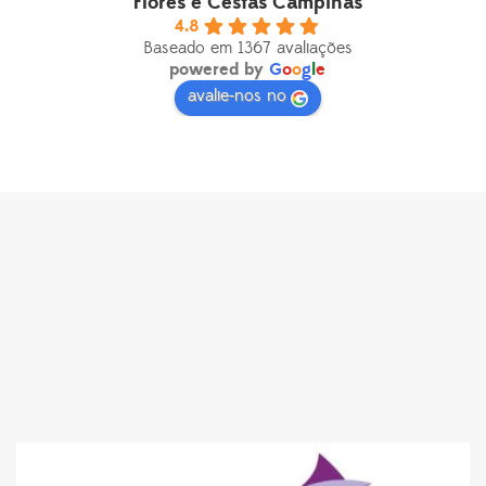
Flores e Cestas Campinas
4.8
Baseado em 1367 avaliações
powered by
G
o
o
g
l
e
avalie-nos no