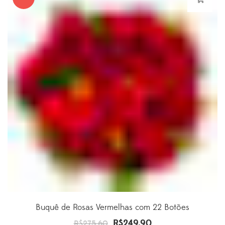
Buquê de Rosas Vermelhas com 22 Botões
R$
249.90
O
O
R$
275.60