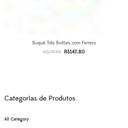
Buquê Três Botões com Ferrero
R$
147.80
O
O
R$
179.90
preço
preço
original
atual
era:
é:
R$179.90.
R$147.80.
Categorias de Produtos
All Category