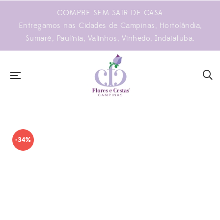
COMPRE SEM SAIR DE CASA
Entregamos nas Cidades de Campinas, Hortolândia,
Sumaré, Paulínia, Valinhos, Vinhedo, Indaiatuba.
-34%