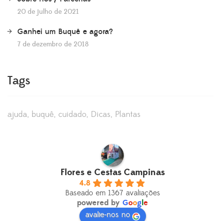
20 de julho de 2021
Ganhei um Buquê e agora?
7 de dezembro de 2018
Tags
ajuda
buquê
cuidado
Dicas
Plantas
Flores e Cestas Campinas
4.8
Baseado em 1367 avaliações
powered by
G
o
o
g
l
e
avalie-nos no