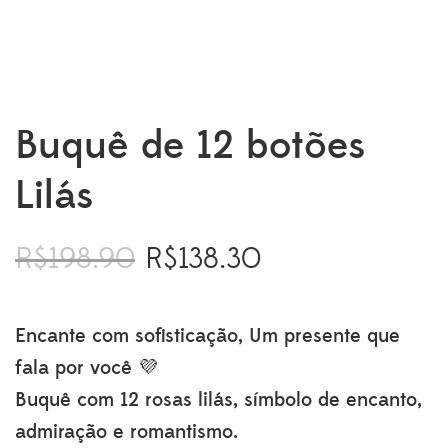
Buquê de 12 botões
Lilás
R$
198.90
R$
138.30
O
O
preço
preço
original
atual
era:
é:
Encante com sofisticação, Um presente que
R$198.90.
R$138.30.
fala por você 💜
Buquê com 12 rosas lilás, símbolo de encanto,
admiração e romantismo.