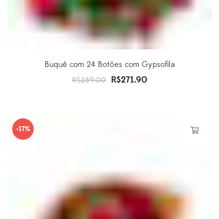
Buquê com 24 Botões com Gypsofila
R$
271.90
O
O
R$
289.00
preço
preço
original
atual
era:
é:
-17%
R$289.00.
R$271.90.