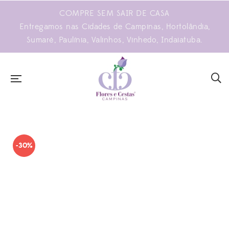
COMPRE SEM SAIR DE CASA
Entregamos nas Cidades de Campinas, Hortolândia,
Sumaré, Paulínia, Valinhos, Vinhedo, Indaiatuba.
-30%