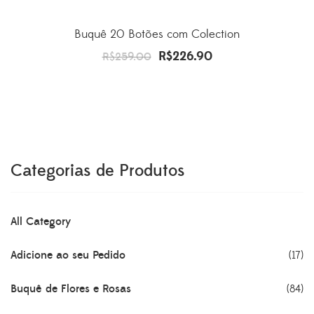
Buquê 20 Botões com Colection
R$
226.90
O
O
R$
259.00
preço
preço
original
atual
era:
é:
R$259.00.
R$226.90.
Categorias de Produtos
All Category
Adicione ao seu Pedido
(17)
Buquê de Flores e Rosas
(84)