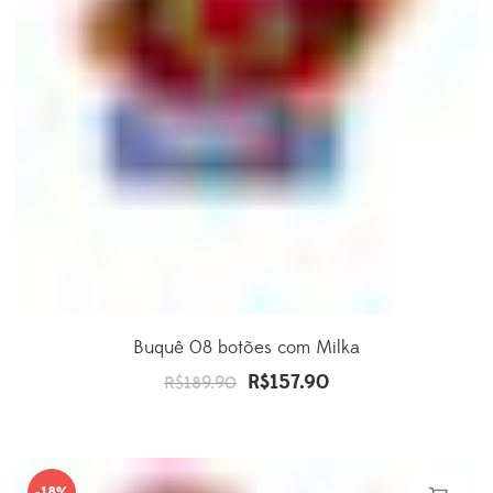
Buquê 08 botões com Milka
R$
157.90
O
O
R$
189.90
preço
preço
original
atual
era:
é: