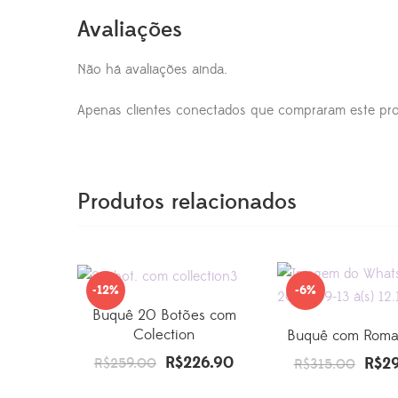
Avaliações
Não há avaliações ainda.
Apenas clientes conectados que compraram este pro
Produtos relacionados
-12%
-6%
Buquê 20 Botões com
Colection
Buquê com Roma
R$
226.90
R$
2
O
O
O
R$
259.00
R$
315.00
preço
preço
preço