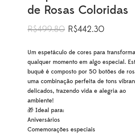
de Rosas Coloridas
R$
499.80
R$
442.30
O
O
preço
preço
original
atual
era:
é:
Um espetáculo de cores para transform
R$499.80.
R$442.30.
qualquer momento em algo especial. Es
buquê é composto por 50 botões de ro
uma combinação perfeita de tons vibran
delicados, trazendo vida e alegria ao
ambiente!
🎁 Ideal para:
Aniversários
Comemorações especiais