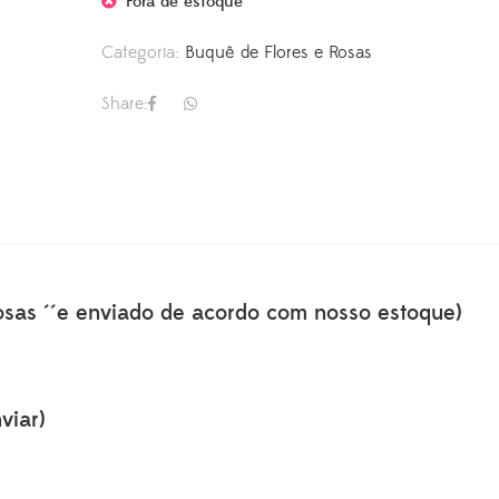
Fora de estoque
Categoria:
Buquê de Flores e Rosas
Share:
osas ´´e enviado de acordo com nosso estoque)
viar)