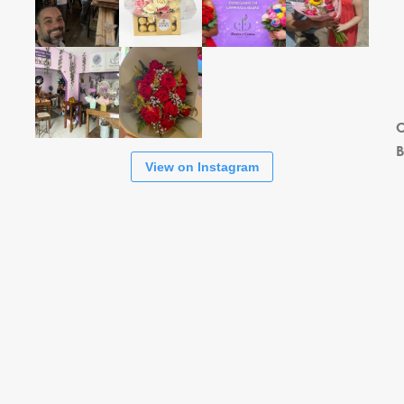
s
C
B
View on Instagram