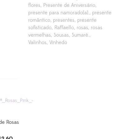
flores
Presente de Aniversário
presente para namorado(a).
presente
romântico
presentes
presente
sofisticado
Raffaello
rosas
rosas
vermelhas
Sousas
Sumaré.
Valinhos
Vinhedo
de Rosas
12.60
O