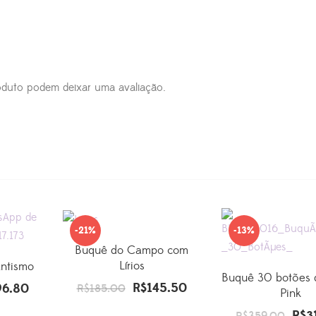
duto podem deixar uma avaliação.
-21%
-13%
Buquê do Campo com
Lírios
ntismo
Buquê 30 botões 
R$
145.50
96.80
O
O
O
R$
185.00
Pink
preço
preço
preço
R$
3
O