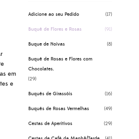
Adicione ao seu Pedido
(17)
Buquê de Flores e Rosas
(91)
Buque de Noivas
(8)
ar
Buquê de Rosas e Flores com
te
Chocolates.
sas em
(29)
tes e
Buquês de Girassóis
(16)
Buquês de Rosas Vermelhas
(49)
Cestas de Aperitivos
(29)
Cestas de Café da Manhã/Tarde
(41)