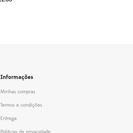
o
preço
nal
atual
é:
9.00.
R$312.60.
Informações
Minhas compras
Termos e condições
Entrega
Politicas de privacidade