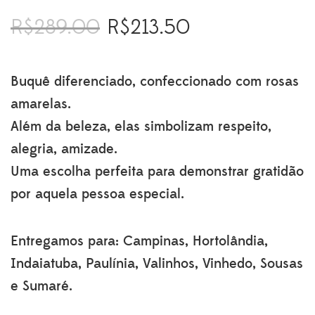
R$
289.00
R$
213.50
O
O
preço
preço
original
atual
era:
é:
Buquê diferenciado, confeccionado com rosas
R$289.00.
R$213.50.
amarelas.
Além da beleza, elas simbolizam respeito,
alegria, amizade.
Uma escolha perfeita para demonstrar gratidão
por aquela pessoa especial.
Entregamos para: Campinas, Hortolândia,
Indaiatuba, Paulínia, Valinhos, Vinhedo, Sousas
e Sumaré.