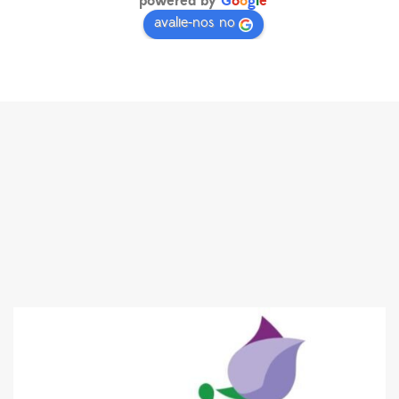
powered by
G
o
o
g
l
e
avalie-nos no