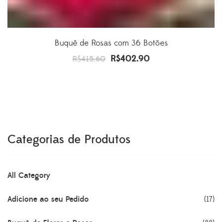
Buquê de Rosas com 36 Botões
R$
402.90
O
O
R$
415.60
preço
preço
original
atual
era:
é:
R$415.60.
R$402.90.
Categorias de Produtos
All Category
Adicione ao seu Pedido
(17)