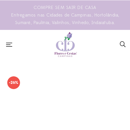
COMPRE SEM SAIR DE CASA
Entregamos nas Cidades de Campinas, Hortolândia,
Sumaré, Paulínia, Valinhos, Vinhedo, Indaiatuba.
-26%