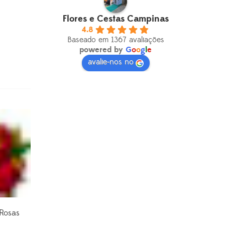
Flores e Cestas Campinas
4.8
Baseado em 1367 avaliações
powered by
G
o
o
g
l
e
avalie-nos no
Rosas