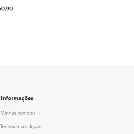
60.90
O
o
preço
al
atual
é:
3.90.
R$260.90.
Informações
Minhas compras
Termos e condições