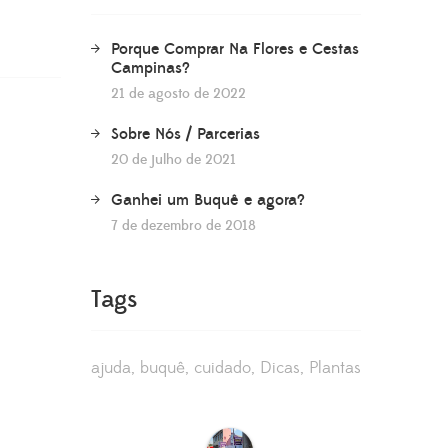
Porque Comprar Na Flores e Cestas
Campinas?
21 de agosto de 2022
Sobre Nós / Parcerias
20 de julho de 2021
Ganhei um Buquê e agora?
7 de dezembro de 2018
Tags
ajuda
buquê
cuidado
Dicas
Plantas