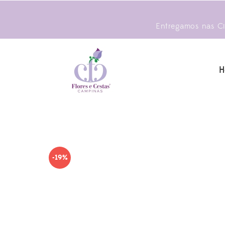
Entregamos nas Cid
H
-19%