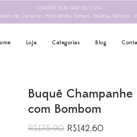
COMPRE SEM SAIR DE CASA
ades de Campinas, Hortolândia, Sumaré, Paulínia, Valinhos, V
ome
Loja
Categorias
Blog
Conta
Buquê Champanhe
com Bombom
R$
175.90
R$
142.60
O
O
preço
preço