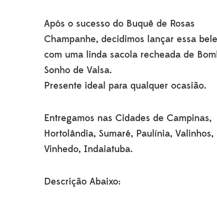
original
atual
era:
é:
Após o sucesso do Buquê de Rosas
R$175.90.
R$142.60.
Champanhe, decidimos lançar essa bel
com uma linda sacola recheada de Bo
Sonho de Valsa.
Presente ideal para qualquer ocasião.
Entregamos nas Cidades de Campinas,
Hortolândia, Sumaré, Paulínia, Valinhos,
Vinhedo, Indaiatuba.
Descrição Abaixo: