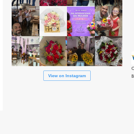
C
B
View on Instagram
s