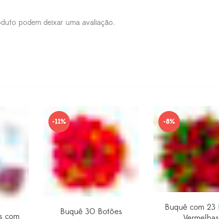
duto podem deixar uma avaliação.
-11%
-8%
Buquê com 23 
Buquê 30 Botões
s com
Vermelhas