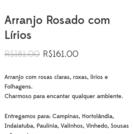
Arranjo Rosado com
Lírios
R$
181.00
R$
161.00
O
O
preço
preço
original
atual
era:
é:
Arranjo com rosas claras, roxas, lirios e
R$181.00.
R$161.00.
Folhagens.
Charmoso para encantar qualquer ambiente.
Entregamos para: Campinas, Hortolândia,
Indaiatuba, Paulínia, Valinhos, Vinhedo, Sousas