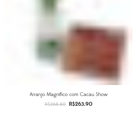
Arranjo Magnífico com Cacau Show
R$
263.90
O
O
R$
268.80
preço
preço
original
atual
era:
é:
R$268.80.
R$263.90.