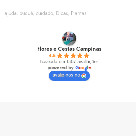
ajuda
buquê
cuidado
Dicas
Plantas
Flores e Cestas Campinas
4.8
Baseado em 1367 avaliações
powered by
G
o
o
g
l
e
avalie-nos no