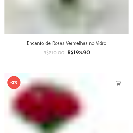
Encanto de Rosas Vermelhas no Vidro
R$
193.90
O
O
R$
210.00
preço
preço
original
atual
era:
é:
-2%
R$210.00.
R$193.90.