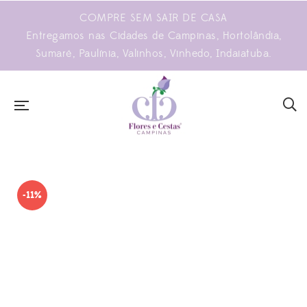
COMPRE SEM SAIR DE CASA
Entregamos nas Cidades de Campinas, Hortolândia,
Sumaré, Paulínia, Valinhos, Vinhedo, Indaiatuba.
-11%