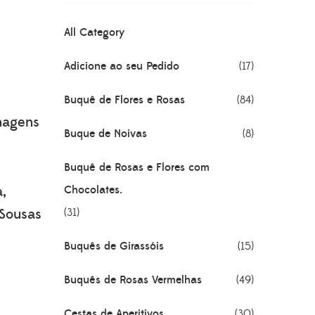
All Category
Adicione ao seu Pedido
(17)
Buquê de Flores e Rosas
(84)
lhagens
Buque de Noivas
(8)
Buquê de Rosas e Flores com
a,
Chocolates.
 Sousas
(31)
Buquês de Girassóis
(15)
Buquês de Rosas Vermelhas
(49)
Cestas de Aperitivos
(30)