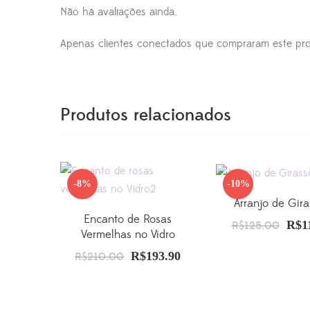
Não há avaliações ainda.
Apenas clientes conectados que compraram este pro
Produtos relacionados
-8%
-10%
Arranjo de Gira
Encanto de Rosas
O
R$
1
R$
125.00
Vermelhas no Vidro
preç
O
R$
193.90
O
R$
210.00
origi
preço
preço
era:
original
atual
R$12