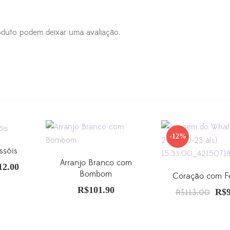
duto podem deixar uma avaliação.
-12%
ssóis
Arranjo Branco com
12.00
O
Bombom
Coração com Fe
o
preço
R$
101.90
O
R$
R$
113.00
nal
atual
pre
é:
orig
5.00.
R$112.00.