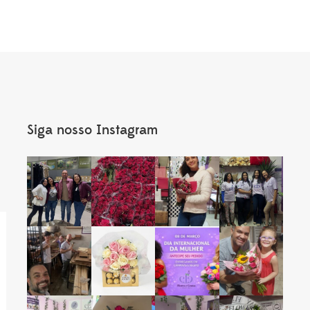
era:
R$11
Siga nosso Instagram