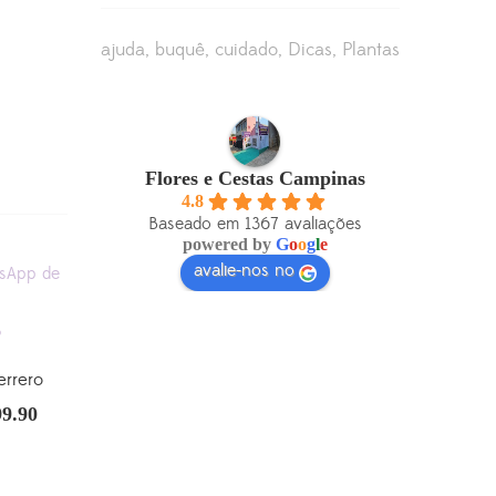
ajuda
buquê
cuidado
Dicas
Plantas
Flores e Cestas Campinas
4.8
Baseado em 1367 avaliações
powered by
G
o
o
g
l
e
avalie-nos no
rrero
99.90
O
ço
preço
inal
atual