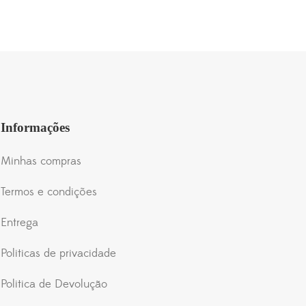
é:
3.00.
R$99.90.
Informações
Minhas compras
Termos e condições
Entrega
Politicas de privacidade
Politica de Devolução