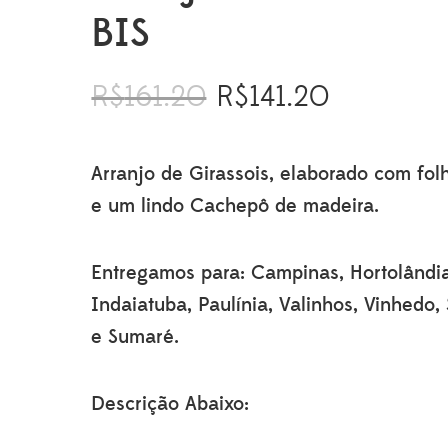
BIS
R$
161.20
R$
141.20
O
O
preço
preço
original
atual
era:
é:
Arranjo de Girassois, elaborado com fo
R$161.20.
R$141.20.
e um lindo Cachepô de madeira.
Entregamos para: Campinas, Hortolândi
Indaiatuba, Paulínia, Valinhos, Vinhedo,
e Sumaré.
Descrição Abaixo: