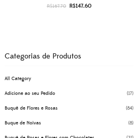
R$
147.60
O
O
R$
167.70
preço
preço
original
atual
era:
é:
R$167.70.
R$147.60.
Categorias de Produtos
All Category
Adicione ao seu Pedido
(17)
Buquê de Flores e Rosas
(84)
Buque de Noivas
(8)
Buquê de Rosas e Flores com Chocolates.
(31)