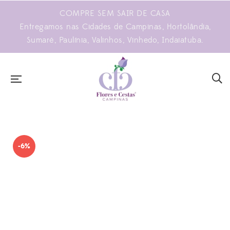
COMPRE SEM SAIR DE CASA
Entregamos nas Cidades de Campinas, Hortolândia,
Sumaré, Paulínia, Valinhos, Vinhedo, Indaiatuba.
-6%