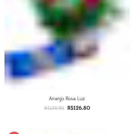
Arranjo Rosa Luz
R$
126.80
O
O
R$
135.90
preço
preço
original
atual
era:
é: