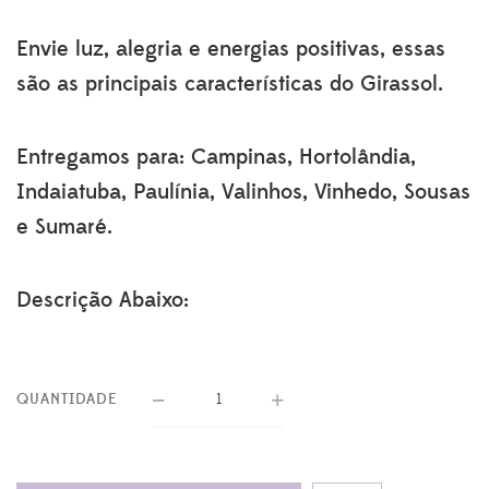
original
atual
era:
é:
Envie luz, alegria e energias positivas, essas
R$171.70.
R$161.50.
são as principais características do Girassol.
Entregamos para: Campinas, Hortolândia,
Indaiatuba, Paulínia, Valinhos, Vinhedo, Sousas
e Sumaré.
Descrição Abaixo:
QUANTIDADE