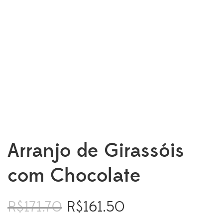
Arranjo de Girassóis
com Chocolate
R$
171.70
R$
161.50
O
O
preço
preço