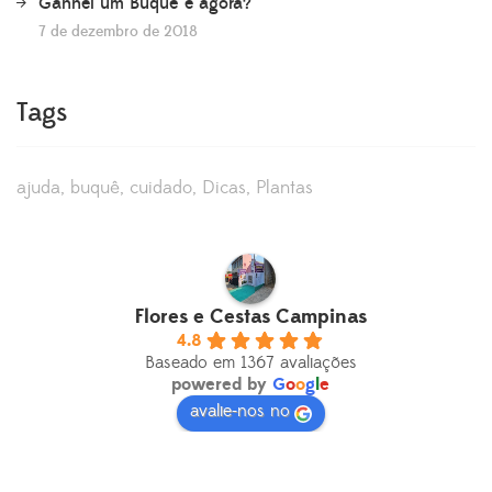
Ganhei um Buquê e agora?
7 de dezembro de 2018
Tags
ajuda
buquê
cuidado
Dicas
Plantas
Flores e Cestas Campinas
4.8
Baseado em 1367 avaliações
powered by
G
o
o
g
l
e
avalie-nos no