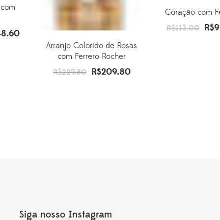
a com
Coração com Fe
R$
9
O
R$
113.00
48.60
O
preç
Arranjo Colorido de Rosas
preço
origi
com Ferrero Rocher
al
atual
era:
R$
209.80
é:
O
O
R$
229.80
R$11
8.60.
R$248.60.
preço
preço
original
atual
era:
é:
R$229.80.
R$209.80.
Siga nosso Instagram