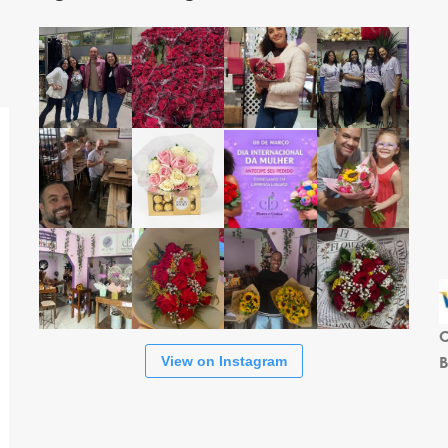
C
B
View on Instagram