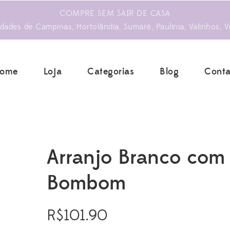
COMPRE SEM SAIR DE CASA
ades de Campinas, Hortolândia, Sumaré, Paulínia, Valinhos, V
ome
Loja
Categorias
Blog
Conta
Arranjo Branco com
Bombom
R$
101.90