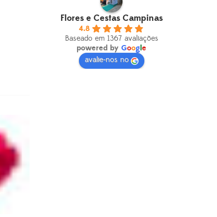
Flores e Cestas Campinas
4.8
Baseado em 1367 avaliações
powered by
G
o
o
g
l
e
avalie-nos no