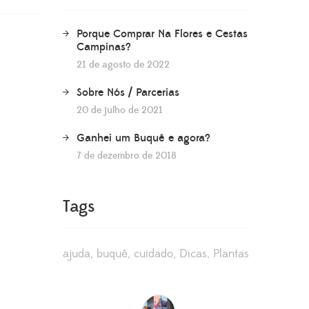
Porque Comprar Na Flores e Cestas
Campinas?
21 de agosto de 2022
Sobre Nós / Parcerias
20 de julho de 2021
Ganhei um Buquê e agora?
7 de dezembro de 2018
Tags
ajuda
buquê
cuidado
Dicas
Plantas