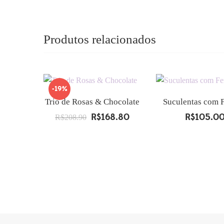
Produtos relacionados
-19%
Trio de Rosas & Chocolate
Suculentas com F
R$
168.80
R$
105.0
O
O
R$
208.90
preço
preço
original
atual
era:
é:
R$208.90.
R$168.80.