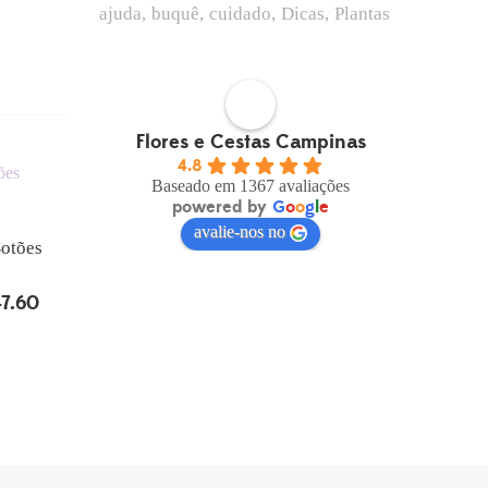
ajuda
buquê
cuidado
Dicas
Plantas
Flores e Cestas Campinas
4.8
Baseado em 1367 avaliações
powered by
G
o
o
g
l
e
avalie-nos no
Botões
47.60
O
preço
al
atual
é:
.70.
R$147.60.