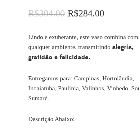
R$
304.00
R$
284.00
O
O
preço
preço
original
atual
era:
é:
Lindo e exuberante, este vaso combina com
R$304.00.
R$284.00.
alegria,
qualquer ambiente, transmitindo
gratidão e felicidade.
Entregamos para: Campinas, Hortolândia,
Indaiatuba, Paulínia, Valinhos, Vinhedo, So
Sumaré.
Descrição Abaixo: